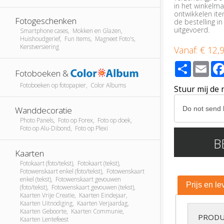
in het winkelm
ontwikkelen it
Fotogeschenken
de bestelling in
uitgevoerd.
Smartphone cases, Mokken en Glazen,
Huishoudgerief, Fun Items, Magneet Foto's,
Kerstversiering
Vanaf:
€ 12,
Share
Ema
Fotoboeken &
Fotoboeken op fotopapier, Color Albums
Stuur mij de 
Wanddecoratie
Photo Panels, Foto op Forex, Foto op doek,
Foto op Alu-Dibond, Foto op Plexi
B
Kaarten
Fotokaart (foto/tekst), Fotokaart (tekst),
Fotowenskaart enkel (foto/tekst), Fotowenskaart
enkel (tekst), Fotowenskaart gevouwen
Prijs en le
(foto/tekst), Fotowenskaart gevouwen (tekst),
Kaarten Vrije Creatie, Kaarten Eindejaar,
Kaarten Uitnodiging, Kaarten Verjaardag,
Kaarten Geboorte, Kaarten Communie,
PRODU
Kaarten Lentefeest