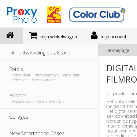
mijn winkelwagen
mijn account
Homepage
Filmontwikkeling op afstand
DIGITA
Foto's
Foto's kleur, Foto's zwart/wit, Foto's Retro,
FILMRO
Foto's Mini, Foto's Vierkant
Dit product om
Posters
Het ontwikkelen
Posters kleur, Posters zwart/wit
(ongeacht het m
Het digitaliser
een download l
Collages
worden de nega
maand vernietig
negatieven per 
New Smartphone Cases
verzending). De