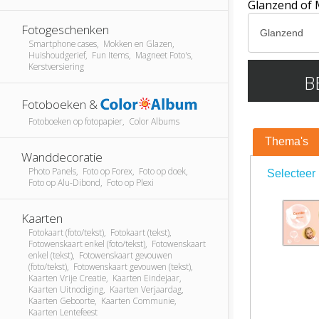
Glanzend of 
Fotogeschenken
Smartphone cases, Mokken en Glazen,
Huishoudgerief, Fun Items, Magneet Foto's,
Kerstversiering
B
Fotoboeken &
Fotoboeken op fotopapier, Color Albums
Thema's
Wanddecoratie
Photo Panels, Foto op Forex, Foto op doek,
Selecteer 
Foto op Alu-Dibond, Foto op Plexi
Kaarten
Fotokaart (foto/tekst), Fotokaart (tekst),
Fotowenskaart enkel (foto/tekst), Fotowenskaart
enkel (tekst), Fotowenskaart gevouwen
(foto/tekst), Fotowenskaart gevouwen (tekst),
Kaarten Vrije Creatie, Kaarten Eindejaar,
Kaarten Uitnodiging, Kaarten Verjaardag,
Kaarten Geboorte, Kaarten Communie,
Kaarten Lentefeest