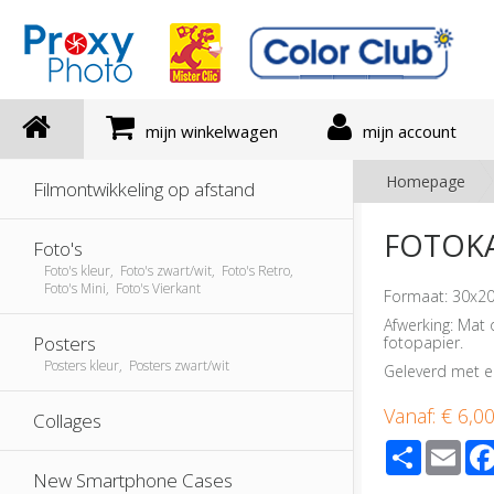
mijn winkelwagen
mijn account
Homepage
Filmontwikkeling op afstand
FOTOKA
Foto's
Foto's kleur, Foto's zwart/wit, Foto's Retro,
Foto's Mini, Foto's Vierkant
Formaat: 30x20
Afwerking: Mat 
Posters
fotopapier.
Posters kleur, Posters zwart/wit
Geleverd met e
Vanaf:
€ 6,0
Collages
Share
Ema
New Smartphone Cases