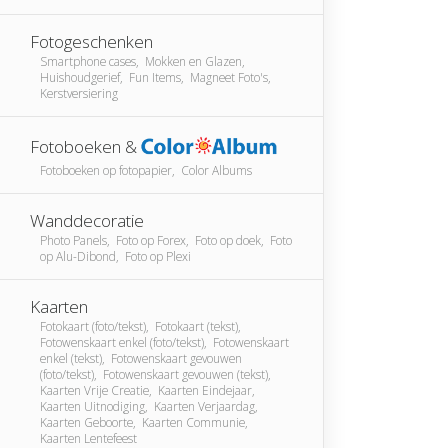
Fotogeschenken
Smartphone cases, Mokken en Glazen,
Huishoudgerief, Fun Items, Magneet Foto's,
Kerstversiering
Fotoboeken &
Fotoboeken op fotopapier, Color Albums
Wanddecoratie
Photo Panels, Foto op Forex, Foto op doek, Foto
op Alu-Dibond, Foto op Plexi
Kaarten
Fotokaart (foto/tekst), Fotokaart (tekst),
Fotowenskaart enkel (foto/tekst), Fotowenskaart
enkel (tekst), Fotowenskaart gevouwen
(foto/tekst), Fotowenskaart gevouwen (tekst),
Kaarten Vrije Creatie, Kaarten Eindejaar,
Kaarten Uitnodiging, Kaarten Verjaardag,
Kaarten Geboorte, Kaarten Communie,
Kaarten Lentefeest