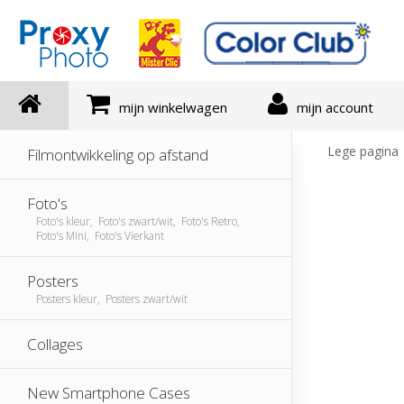
mijn winkelwagen
mijn account
Lege pagina
Filmontwikkeling op afstand
Foto's
Foto's kleur, Foto's zwart/wit, Foto's Retro,
Foto's Mini, Foto's Vierkant
Posters
Posters kleur, Posters zwart/wit
Collages
New Smartphone Cases