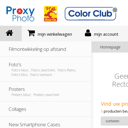
mijn winkelwagen
mijn account
Homepage
Filmontwikkeling op afstand
Foto's
Foto's kleur, Foto's zwart/wit, Foto's Retro,
Geen
Foto's Mini, Foto's Vierkant
Recto
Posters
Posters kleur, Posters zwart/wit
Vind uw pr
Collages
5
producten be
New Smartphone Cases