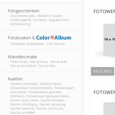
Fotogeschenken
FOTOWEN
Smartphone cases, Mokken en Glazen,
Huishoudgerief, Fun Items, Magneet Foto's,
Kerstversiering
Fotoboeken &
Fotoboeken op fotopapier, Color Albums
Wanddecoratie
Photo Panels, Foto op Forex, Foto op doek,
Foto op Alu-Dibond, Foto op Plexi
MEER INFO
Kaarten
Fotokaart (foto/tekst), Fotokaart (tekst),
Fotowenskaart enkel (foto/tekst), Fotowenskaart
FOTOWEN
enkel (tekst), Fotowenskaart gevouwen
(foto/tekst), Fotowenskaart gevouwen (tekst),
Kaarten Vrije Creatie, Kaarten Eindejaar,
Kaarten Uitnodiging, Kaarten Verjaardag,
Kaarten Geboorte, Kaarten Communie,
Kaarten Lentefeest