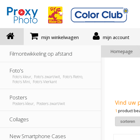
mijn winkelwagen
mijn account
Homepage
Filmontwikkeling op afstand
Foto's
Foto's kleur, Foto's zwart/wit, Foto's Retro,
Foto's Mini, Foto's Vierkant
Posters
Vind uw 
Posters kleur, Posters zwart/wit
1
product be
Collages
New Smartphone Cases