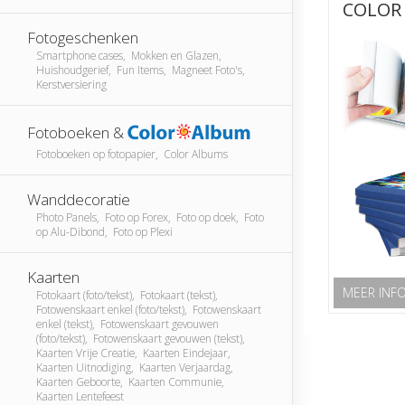
COLOR 
Fotogeschenken
Smartphone cases, Mokken en Glazen,
Huishoudgerief, Fun Items, Magneet Foto's,
Kerstversiering
Fotoboeken &
Fotoboeken op fotopapier, Color Albums
Wanddecoratie
Photo Panels, Foto op Forex, Foto op doek, Foto
op Alu-Dibond, Foto op Plexi
Kaarten
MEER INF
Fotokaart (foto/tekst), Fotokaart (tekst),
Fotowenskaart enkel (foto/tekst), Fotowenskaart
enkel (tekst), Fotowenskaart gevouwen
(foto/tekst), Fotowenskaart gevouwen (tekst),
Kaarten Vrije Creatie, Kaarten Eindejaar,
Kaarten Uitnodiging, Kaarten Verjaardag,
Kaarten Geboorte, Kaarten Communie,
Kaarten Lentefeest