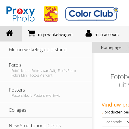
mijn winkelwagen
mijn account
Homepage
Filmontwikkeling op afstand
Foto's
Foto's kleur, Foto's zwart/wit, Foto's Retro,
Fotob
Foto's Mini, Foto's Vierkant
uit
Posters
Posters kleur, Posters zwart/wit
Vind uw pr
Collages
5
producten be
New Smartphone Cases