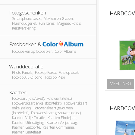
Fotogeschenken
HARDCOV
Smartphone cases, Mokken en Glazen,
Huishoudgerief, Fun Items, Magneet Foto's,
Kerstversiering
Fotoboeken &
Fotoboeken op fotopapier, Color Albums
Wanddecoratie
Photo Panels, Foto op Forex, Foto op doek,
Foto op Alu-Dibond, Foto op Plexi
MEER INFO
Kaarten
Fotokaart (foto/tekst), Fotokaart (tekst),
Fotowenskaart enkel (foto/tekst), Fotowenskaart
HARDCOV
enkel (tekst), Fotowenskaart gevouwen
(foto/tekst), Fotowenskaart gevouwen (tekst),
Kaarten Vrije Creatie, Kaarten Eindejaar,
Kaarten Uitnodiging, Kaarten Verjaardag,
Kaarten Geboorte, Kaarten Communie,
Kaarten Lentefeest