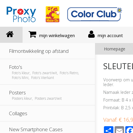
mijn winkelwagen
mijn account
Homepage
Filmontwikkeling op afstand
SLEUTE
Foto's
Foto's kleur, Foto's zwart/wit, Foto's Retro,
Foto's Mini, Foto's Vierkant
Voorwerp om uw
leder.
Posters
Namaak leder z
Posters kleur, Posters zwart/wit
Formaat: B 4 x
Printvlak: B 2,5
Collages
Vanaf:
€ 16,
Share
Ema
New Smartphone Cases