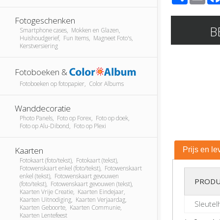
Fotogeschenken
B
Smartphone cases, Mokken en Glazen,
Huishoudgerief, Fun Items, Magneet Foto's,
Kerstversiering
Fotoboeken &
Fotoboeken op fotopapier, Color Albums
Wanddecoratie
Photo Panels, Foto op Forex, Foto op doek,
Foto op Alu-Dibond, Foto op Plexi
Kaarten
Prijs en le
Fotokaart (foto/tekst), Fotokaart (tekst),
Fotowenskaart enkel (foto/tekst), Fotowenskaart
enkel (tekst), Fotowenskaart gevouwen
PRODU
(foto/tekst), Fotowenskaart gevouwen (tekst),
Kaarten Vrije Creatie, Kaarten Eindejaar,
Kaarten Uitnodiging, Kaarten Verjaardag,
Sleutel
Kaarten Geboorte, Kaarten Communie,
Kaarten Lentefeest