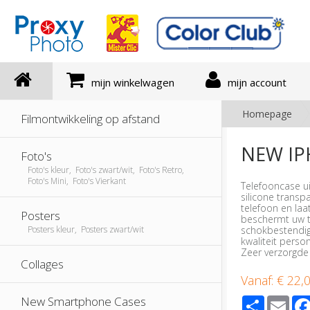
mijn winkelwagen
mijn account
Homepage
Filmontwikkeling op afstand
NEW IP
Foto's
Foto's kleur, Foto's zwart/wit, Foto's Retro,
Foto's Mini, Foto's Vierkant
Telefooncase ui
silicone trans
telefoon en laa
Posters
beschermt uw t
schokbestendig
Posters kleur, Posters zwart/wit
kwaliteit perso
Zeer verzorgde
Collages
Vanaf:
€ 22,
Share
Ema
New Smartphone Cases