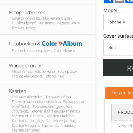
Model
Fotogeschenken
Smartphone cases, Mokken en Glazen,
Huishoudgerief, Fun Items, Magneet Foto's,
Kerstversiering
Cover surfac
Fotoboeken &
Fotoboeken op fotopapier, Color Albums
Wanddecoratie
B
Photo Panels, Foto op Forex, Foto op doek,
Foto op Alu-Dibond, Foto op Plexi
Kaarten
Prijs en le
Fotokaart (foto/tekst), Fotokaart (tekst),
Fotowenskaart enkel (foto/tekst), Fotowenskaart
enkel (tekst), Fotowenskaart gevouwen
(foto/tekst), Fotowenskaart gevouwen (tekst),
PRODU
Kaarten Vrije Creatie, Kaarten Eindejaar,
Kaarten Uitnodiging, Kaarten Verjaardag,
New Ip
Kaarten Geboorte, Kaarten Communie,
Kaarten Lentefeest