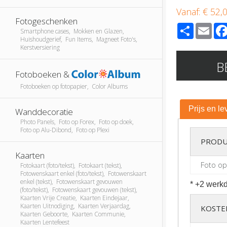
Vanaf:
€ 52,
Fotogeschenken
Share
Ema
Smartphone cases, Mokken en Glazen,
Huishoudgerief, Fun Items, Magneet Foto's,
Kerstversiering
B
Fotoboeken &
Fotoboeken op fotopapier, Color Albums
Prijs en le
Wanddecoratie
Photo Panels, Foto op Forex, Foto op doek,
Foto op Alu-Dibond, Foto op Plexi
PRODU
Kaarten
Foto op
Fotokaart (foto/tekst), Fotokaart (tekst),
Fotowenskaart enkel (foto/tekst), Fotowenskaart
enkel (tekst), Fotowenskaart gevouwen
* +2 werkd
(foto/tekst), Fotowenskaart gevouwen (tekst),
Kaarten Vrije Creatie, Kaarten Eindejaar,
Kaarten Uitnodiging, Kaarten Verjaardag,
KOSTE
Kaarten Geboorte, Kaarten Communie,
Kaarten Lentefeest