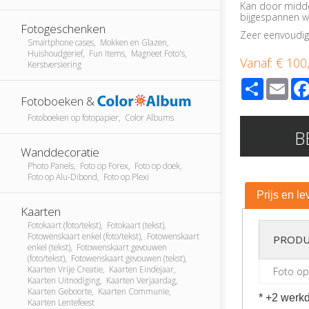
Kan door middel
bijgespannen w
Fotogeschenken
Zeer eenvoudi
Smartphone cases, Mokken en Glazen,
Huishoudgerief, Fun Items, Magneet Foto's,
Vanaf:
€ 100
Kerstversiering
Share
Ema
Fotoboeken &
Fotoboeken op fotopapier, Color Albums
B
Wanddecoratie
Photo Panels, Foto op Forex, Foto op doek,
Foto op Alu-Dibond, Foto op Plexi
Prijs en le
Kaarten
Fotokaart (foto/tekst), Fotokaart (tekst),
Fotowenskaart enkel (foto/tekst), Fotowenskaart
PRODU
enkel (tekst), Fotowenskaart gevouwen
(foto/tekst), Fotowenskaart gevouwen (tekst),
Kaarten Vrije Creatie, Kaarten Eindejaar,
Foto o
Kaarten Uitnodiging, Kaarten Verjaardag,
Kaarten Geboorte, Kaarten Communie,
* +2 werkd
Kaarten Lentefeest