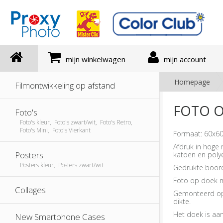
mijn winkelwagen
mijn account
Homepage
Filmontwikkeling op afstand
FOTO O
Foto's
Foto's kleur, Foto's zwart/wit, Foto's Retro,
Foto's Mini, Foto's Vierkant
Formaat: 60x60
Afdruk in hoge
Posters
katoen en polye
Posters kleur, Posters zwart/wit
Gedrukte boord
Foto op doek me
Collages
Gemonteerd op
dikte.
Het doek is aa
New Smartphone Cases