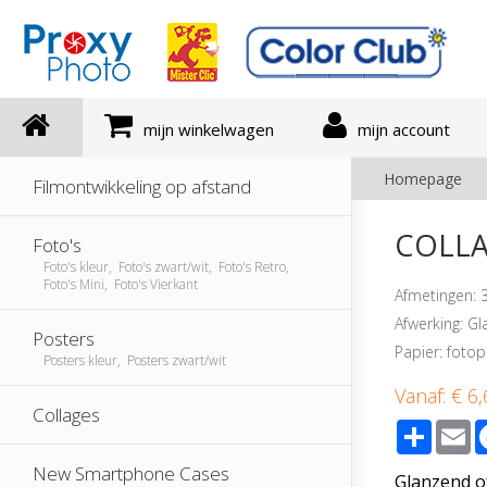
mijn winkelwagen
mijn account
Homepage
Filmontwikkeling op afstand
COLLAG
Foto's
Foto's kleur, Foto's zwart/wit, Foto's Retro,
Foto's Mini, Foto's Vierkant
Afmetingen: 
Afwerking: G
Posters
Papier: fotop
Posters kleur, Posters zwart/wit
Vanaf:
€ 6,
Collages
Share
E
New Smartphone Cases
Glanzend o