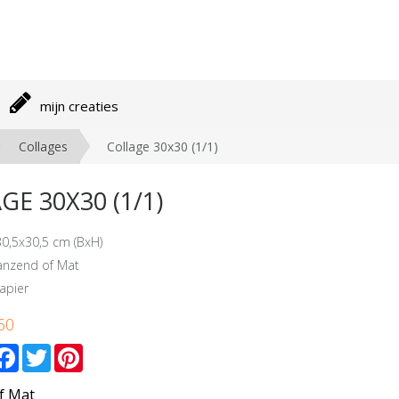
mijn creaties
Collages
Collage 30x30 (1/1)
E 30X30 (1/1)
30,5x30,5 cm (BxH)
lanzend of Mat
apier
60
mail
Facebook
Twitter
Pinterest
f Mat