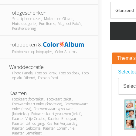
Fotogeschenken
Smartphone cases, Mokken en Glazen,
Huishoudgerief, Fun Items, Magneet Foto's,
Kerstversiering
Fotoboeken &
Fotoboeken op fotopapier, Color Albums
Thema's
Wanddecoratie
Selectee
Photo Panels, Foto op Forex, Foto op doek, Foto
op Alu-Dibond, Foto op Plexi
Kaarten
Fotokaart (foto/tekst), Fotokaart (tekst),
Fotowenskaart enkel (foto/tekst), Fotowenskaart
enkel (tekst), Fotowenskaart gevouwen
(foto/tekst), Fotowenskaart gevouwen (tekst),
Kaarten Vrije Creatie, Kaarten Eindejaar,
Kaarten Uitnodiging, Kaarten Verjaardag,
Kaarten Geboorte, Kaarten Communie,
Kaarten Lentefeest