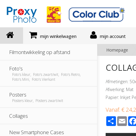
mijn winkelwagen
mijn account
Homepage
Filmontwikkeling op afstand
COLLAGE
Foto's
Foto's kleur, Foto's zwart/wit, Foto's Retro,
Foto's Mini, Foto's Vierkant
Afmetingen: 50
Afwerking: Mat
Posters
Papier: Inkjet P
Posters kleur, Posters zwart/wit
Vanaf:
€ 24,
Collages
Share
Ema
New Smartphone Cases