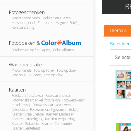
B
Fotogeschenken
Smartphone cases, Mokken en Glazen,
Huishoudgerief, Fun Items, Magneet Foto's,
Kerstversiering
Thema's
Fotoboeken &
Selecteer 
Fotoboeken op fotopapier, Color Albums
Wanddecoratie
Photo Panels, Foto op Forex, Foto op doek,
Foto op Alu-Dibond, Foto op Plexi
Kaarten
Fotokaart (foto/tekst), Fotokaart (tekst),
Fotowenskaart enkel (foto/tekst), Fotowenskaart
enkel (tekst), Fotowenskaart gevouwen
(foto/tekst), Fotowenskaart gevouwen (tekst),
Kaarten Vrije Creatie, Kaarten Eindejaar,
Kaarten Uitnodiging, Kaarten Verjaardag,
Kaarten Geboorte, Kaarten Communie,
Kaarten Lentefeest