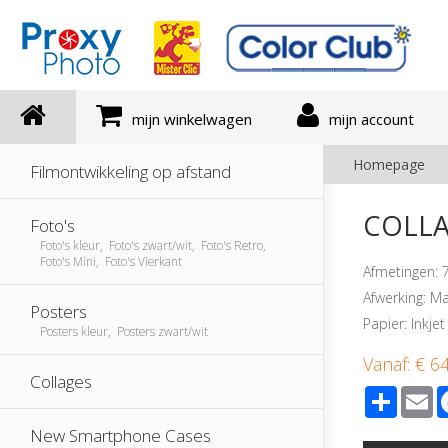
mijn winkelwagen
mijn account
Homepage
Filmontwikkeling op afstand
COLLAG
Foto's
Foto's kleur, Foto's zwart/wit, Foto's Retro,
Foto's Mini, Foto's Vierkant
Afmetingen: 
Afwerking: M
Posters
Papier: Inkjet
Posters kleur, Posters zwart/wit
Vanaf:
€ 6
Collages
Share
E
New Smartphone Cases