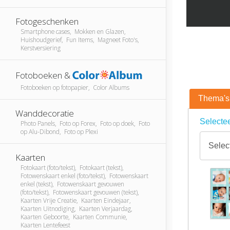
Fotogeschenken
Smartphone cases, Mokken en Glazen,
Huishoudgerief, Fun Items, Magneet Foto's,
Kerstversiering
Fotoboeken &
Fotoboeken op fotopapier, Color Albums
Thema's
Wanddecoratie
Selectee
Photo Panels, Foto op Forex, Foto op doek, Foto
op Alu-Dibond, Foto op Plexi
Kaarten
Fotokaart (foto/tekst), Fotokaart (tekst),
Fotowenskaart enkel (foto/tekst), Fotowenskaart
enkel (tekst), Fotowenskaart gevouwen
(foto/tekst), Fotowenskaart gevouwen (tekst),
Kaarten Vrije Creatie, Kaarten Eindejaar,
Kaarten Uitnodiging, Kaarten Verjaardag,
Kaarten Geboorte, Kaarten Communie,
Kaarten Lentefeest