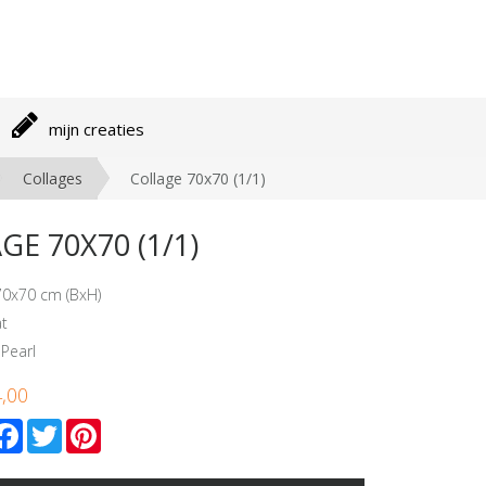
mijn creaties
Collages
Collage 70x70 (1/1)
E 70X70 (1/1)
70x70 cm (BxH)
at
 Pearl
4,00
mail
Facebook
Twitter
Pinterest