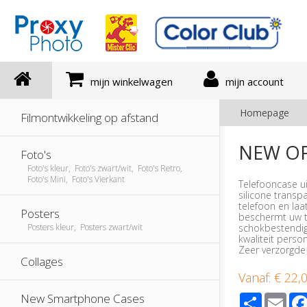
mijn winkelwagen
mijn account
Homepage
Filmontwikkeling op afstand
NEW OP
Foto's
Foto's kleur, Foto's zwart/wit, Foto's Retro,
Foto's Mini, Foto's Vierkant
Telefooncase ui
silicone trans
telefoon en laa
Posters
beschermt uw t
schokbestendig
Posters kleur, Posters zwart/wit
kwaliteit perso
Zeer verzorgde
Collages
Vanaf:
€ 22,
Share
Ema
New Smartphone Cases