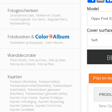
Model
Fotogeschenken
Smartphone cases, Mokken en Glazen,
Huishoudgerief, Fun Items, Magneet Foto's,
Kerstversiering
Cover surfac
Fotoboeken &
Fotoboeken op fotopapier, Color Albums
Wanddecoratie
B
Photo Panels, Foto op Forex, Foto op doek,
Foto op Alu-Dibond, Foto op Plexi
Kaarten
Prijs en le
Fotokaart (foto/tekst), Fotokaart (tekst),
Fotowenskaart enkel (foto/tekst), Fotowenskaart
enkel (tekst), Fotowenskaart gevouwen
(foto/tekst), Fotowenskaart gevouwen (tekst),
PRODU
Kaarten Vrije Creatie, Kaarten Eindejaar,
Kaarten Uitnodiging, Kaarten Verjaardag,
New Op
Kaarten Geboorte, Kaarten Communie,
Kaarten Lentefeest