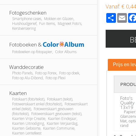
Vanaf:
€ 0,4
Fotogeschenken
Share
Ema
Smartphone cases, Mokken en Glazen,
Huishoudgerief, Fun Items, Magneet Foto's,
Kerstversiering
B
Fotoboeken &
Fotoboeken op fotopapier, Color Albums
Prijs en le
Wanddecoratie
Photo Panels, Foto op Forex, Foto op doek,
Foto op Alu-Dibond, Foto op Plexi
PRODU
Kaarten
Foto's
Fotokaart (foto/tekst), Fotokaart (tekst),
Quality
Fotowenskaart enkel (foto/tekst), Fotowenskaart
13x19
enkel (tekst), Fotowenskaart gevouwen
Papier
(foto/tekst), Fotowenskaart gevouwen (tekst),
Glanzen
Kaarten Vrije Creatie, Kaarten Eindejaar,
Mat, opti
Kaarten Uitnodiging, Kaarten Verjaardag,
rand
Kaarten Geboorte, Kaarten Communie,
Kaarten Lentefeest