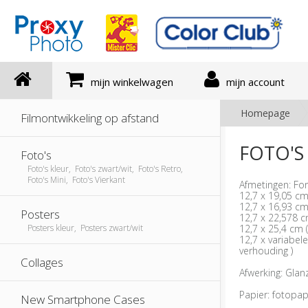
mijn winkelwagen
mijn account
Homepage
Filmontwikkeling op afstand
FOTO'S
Foto's
Foto's kleur, Foto's zwart/wit, Foto's Retro,
Foto's Mini, Foto's Vierkant
Afmetingen: Fo
12,7 x 19,05 cm
12,7 x 16,93 cm
Posters
12,7 x 22,578 c
12,7 x 25,4 cm 
Posters kleur, Posters zwart/wit
12,7 x variabele
verhouding )
Collages
Afwerking: Glan
Papier: fotopap
New Smartphone Cases