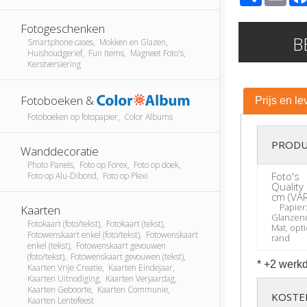
Fotogeschenken
B
Smartphone cases, Mokken en Glazen,
Huishoudgerief, Fun Items, Magneet Foto's,
Kerstversiering
Fotoboeken &
Prijs en le
Fotoboeken op fotopapier, Color Albums
PRODU
Wanddecoratie
Photo Panels, Foto op Forex, Foto op doek,
Foto's
Foto op Alu-Dibond, Foto op Plexi
Quality
cm (VA
Papier
Kaarten
Glanzen
Fotokaart (foto/tekst), Fotokaart (tekst),
Mat, opti
Fotowenskaart enkel (foto/tekst), Fotowenskaart
rand
enkel (tekst), Fotowenskaart gevouwen
(foto/tekst), Fotowenskaart gevouwen (tekst),
* +2 werkd
Kaarten Vrije Creatie, Kaarten Eindejaar,
Kaarten Uitnodiging, Kaarten Verjaardag,
Kaarten Geboorte, Kaarten Communie,
KOSTE
Kaarten Lentefeest