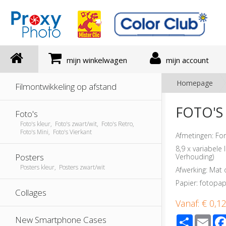
mijn winkelwagen
mijn account
Homepage
Filmontwikkeling op afstand
FOTO'S
Foto's
Foto's kleur, Foto's zwart/wit, Foto's Retro,
Foto's Mini, Foto's Vierkant
Afmetingen: Fo
8,9 x variabele 
Posters
Verhouding)
Posters kleur, Posters zwart/wit
Afwerking: Mat 
Papier: fotopap
Collages
Vanaf:
€ 0,1
Share
Ema
New Smartphone Cases