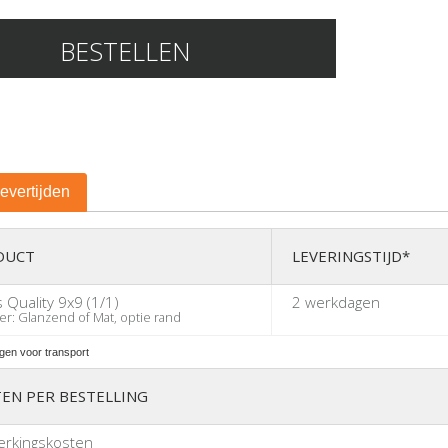
BESTELLEN
levertijden
DUCT
LEVERINGSTIJD*
s Quality 9x9 (1/1)
2 werkdagen
r: Glanzend of Mat, optie rand
gen voor transport
EN PER BESTELLING
erkingskosten