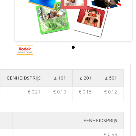
EENHEIDSPRIJS
≥ 101
≥ 201
≥ 501
€ 0,21
€ 0,19
€ 0,15
€ 0,12
EENHEIDSPRIJS
€ 0.99