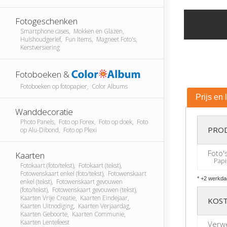
Fotogeschenken
Smartphone cases, Mokken en Glazen,
Huishoudgerief, Fun Items, Magneet Foto's,
Kerstversiering
Fotoboeken &
Fotoboeken op fotopapier, Color Albums
Prijs en 
Wanddecoratie
Photo Panels, Foto op Forex, Foto op doek, Foto
PRO
op Alu-Dibond, Foto op Plexi
Foto'
Kaarten
Papie
Fotokaart (foto/tekst), Fotokaart (tekst),
Fotowenskaart enkel (foto/tekst), Fotowenskaart
* +2 werkda
enkel (tekst), Fotowenskaart gevouwen
(foto/tekst), Fotowenskaart gevouwen (tekst),
Kaarten Vrije Creatie, Kaarten Eindejaar,
KOST
Kaarten Uitnodiging, Kaarten Verjaardag,
Kaarten Geboorte, Kaarten Communie,
Kaarten Lentefeest
Verw