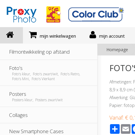
mijn winkelwagen
mijn account
Homepage
Filmontwikkeling op afstand
FOTO'S
Foto's
Foto's kleur, Foto's zwart/wit, Foto's Retro,
Foto's Mini, Foto's Vierkant
Afmetingen:
8,9 x 8,9 cm 
Posters
Afwerking: G
Posters kleur, Posters zwart/wit
Papier: fotop
Collages
Vanaf:
€ 0,
Share
E
New Smartphone Cases