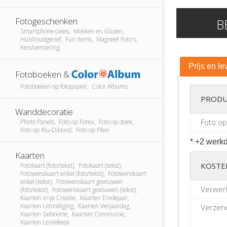
Fotogeschenken
B
Smartphone cases, Mokken en Glazen,
Huishoudgerief, Fun Items, Magneet Foto's,
Kerstversiering
Prijs en le
Fotoboeken &
Fotoboeken op fotopapier, Color Albums
PRODU
Wanddecoratie
Foto op
Photo Panels, Foto op Forex, Foto op doek,
Foto op Alu-Dibond, Foto op Plexi
* +2 werkd
Kaarten
KOSTE
Fotokaart (foto/tekst), Fotokaart (tekst),
Fotowenskaart enkel (foto/tekst), Fotowenskaart
enkel (tekst), Fotowenskaart gevouwen
Verwer
(foto/tekst), Fotowenskaart gevouwen (tekst),
Kaarten Vrije Creatie, Kaarten Eindejaar,
Kaarten Uitnodiging, Kaarten Verjaardag,
Verzend
Kaarten Geboorte, Kaarten Communie,
Kaarten Lentefeest