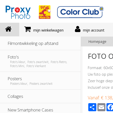
mijn winkelwagen
mijn account
Homepage
Filmontwikkeling op afstand
FOTO O
Foto's
Foto's kleur, Foto's zwart/wit, Foto's Retro,
Foto's Mini, Foto's Vierkant
Formaat: 60x60
Uw foto op plexi
Posters
Zeer hoge diept
Posters kleur, Posters zwart/wit
Inclusief onze
Collages
Vanaf:
€ 138
Share
Ema
New Smartphone Cases