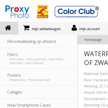
mijn winkelwagen
mijn account
Homepage
Filmontwikkeling op afstand
WATERF
Foto's
Foto's kleur, Foto's zwart/wit, Foto's Retro,
OF ZWA
Foto's Mini, Foto's Vierkant
Materiaal: Eastm
Posters
Kleur: transpar
Posters kleur, Posters zwart/wit
Afmeting: 25.7 
Collages
Inhoud: 650 ml.
Personalisatie:
New Smartphone Cases
Bewerking: UV-p