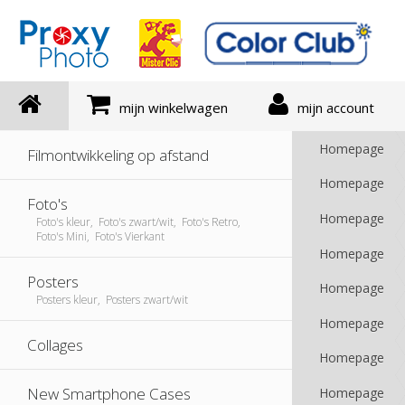
mijn winkelwagen
mijn account
Homepage
Filmontwikkeling op afstand
Homepage
Foto's
Homepage
Foto's kleur, Foto's zwart/wit, Foto's Retro,
Foto's Mini, Foto's Vierkant
Homepage
Posters
Homepage
Posters kleur, Posters zwart/wit
Homepage
Collages
Homepage
New Smartphone Cases
Homepage