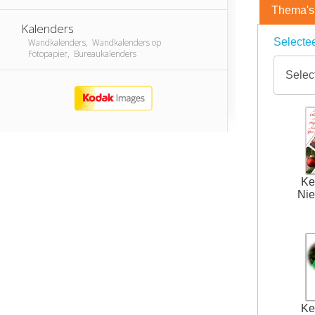
Thema's
Kalenders
Selectee
Wandkalenders, Wandkalenders op
Fotopapier, Bureaukalenders
Ke
Nie
Ke