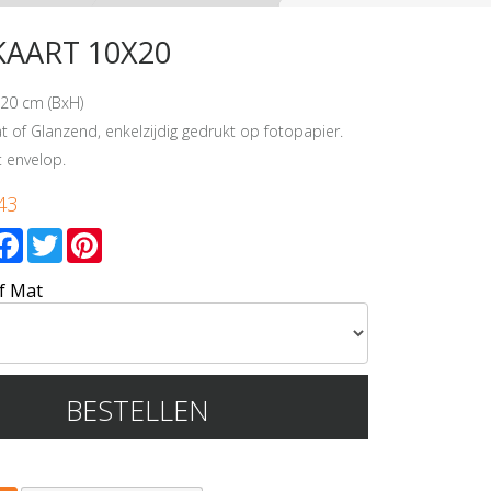
AART 10X20
20 cm (BxH)
t of Glanzend, enkelzijdig gedrukt op fotopapier.
 envelop.
43
mail
Facebook
Twitter
Pinterest
f Mat
BESTELLEN