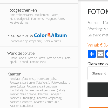
FOTOK
Fotogeschenken
Smartphone cases, Mokken en Glazen,
Huishoudgerief, Fun Items, Magneet Foto's,
Formaat: 10x
Kerstversiering
Afwerking: Ma
Fotoboeken &
Geleverd met
Fotoboeken op fotopapier, Color Albums
Vanaf:
€ 0,
Share
E
Wanddecoratie
Photo Panels, Foto op Forex, Foto op doek, Foto
op Alu-Dibond, Foto op Plexi
Glanzend o
Kaarten
Fotokaart (foto/tekst), Fotokaart (tekst),
Fotowenskaart enkel (foto/tekst), Fotowenskaart
enkel (tekst), Fotowenskaart gevouwen
(foto/tekst), Fotowenskaart gevouwen (tekst),
Kaarten Vrije Creatie, Kaarten Eindejaar,
Kaarten Uitnodiging, Kaarten Verjaardag,
Kaarten Geboorte, Kaarten Communie,
Kaarten Lentefeest