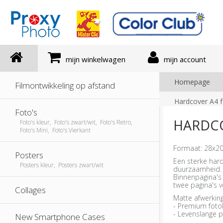
mijn winkelwagen
mijn account
Homepage
Filmontwikkeling op afstand
Hardcover A4 f
Foto's
HARDCO
Foto's kleur, Foto's zwart/wit, Foto's Retro,
Foto's Mini, Foto's Vierkant
Formaat: 28x2
Posters
Een sterke har
Posters kleur, Posters zwart/wit
duurzaamheid.
Binnenpagina's l
twee pagina's v
Collages
Matte afwerking
- Premium foto
- Levenslange p
New Smartphone Cases