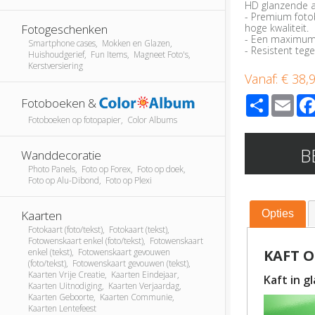
HD glanzende a
- Premium foto
hoge kwaliteit.
Fotogeschenken
- Een maximum 
Smartphone cases, Mokken en Glazen,
- Resistent teg
Huishoudgerief, Fun Items, Magneet Foto's,
Kerstversiering
Vanaf:
€ 38,
Share
Ema
Fotoboeken &
Fotoboeken op fotopapier, Color Albums
B
Wanddecoratie
Photo Panels, Foto op Forex, Foto op doek,
Foto op Alu-Dibond, Foto op Plexi
Kaarten
Opties
Fotokaart (foto/tekst), Fotokaart (tekst),
Fotowenskaart enkel (foto/tekst), Fotowenskaart
enkel (tekst), Fotowenskaart gevouwen
KAFT O
(foto/tekst), Fotowenskaart gevouwen (tekst),
Kaarten Vrije Creatie, Kaarten Eindejaar,
Kaft in g
Kaarten Uitnodiging, Kaarten Verjaardag,
Kaarten Geboorte, Kaarten Communie,
Kaarten Lentefeest